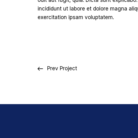
odit aut fugit, quia. Dicta sunt explicab
incididunt ut labore et dolore magna al
exercitation ipsam voluptatem.
Prev Project