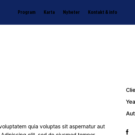
Program
Karta
Nyheter
Kontakt & info
Cli
Yea
Aut
oluptatem quia voluptas sit aspernatur aut