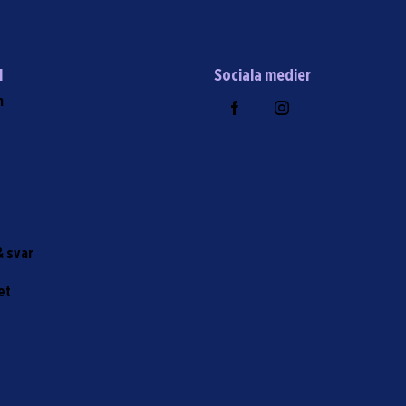
l
Sociala medier
m
r
& svar
et