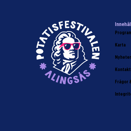
Innehål
Progra
Karta
Nyhete
Kontakt
Frågor 
Integrit