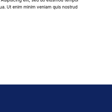
o. Adipiscing elit, sed do eiusmod tempor
iqua. Ut enim minim veniam quis nostrud