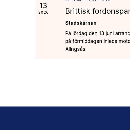
13
e
i
Brittisk fordonspa
2026
f
e
t
Stadskärnan
e
På lördag den 13 juni arran
w
r
på förmiddagen inleds moto
n
Alingsås.
s
y
c
N
k
a
e
l
v
o
r
i
d
g
.