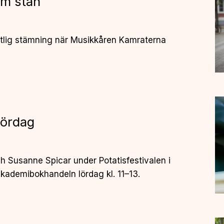
m stan
stlig stämning när Musikkåren Kamraterna
Lördag
h Susanne Spicar under Potatisfestivalen i
kademibokhandeln lördag kl. 11–13.