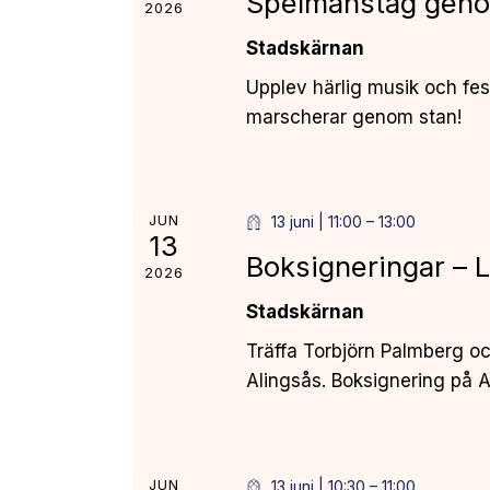
Spelmanståg geno
.
S
2026
ö
Stadskärnan
k
e
e
Upplev härlig musik och fe
a
f
marscherar genom stan!
t
r
e
r
c
JUN
13 juni | 11:00
–
13:00
E
13
Boksigneringar – 
h
v
2026
e
Stadskärnan
a
n
Träffa Torbjörn Palmberg oc
e
n
Alingsås. Boksignering på A
m
d
a
n
V
g
JUN
13 juni | 10:30
–
11:00