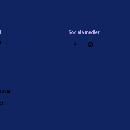
l
Sociala medier
m
r
& svar
et