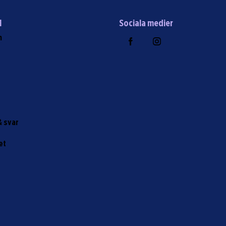
l
Sociala medier
m
r
& svar
et