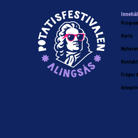
Innehål
Progra
Karta
Nyhete
Kontakt
Frågor 
Integrit