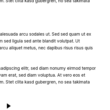
m. Stet clita kasd gubergren, no sea takimata
malesuada arcu sodales ut. Sed sed quam ut ex
ed ligula sed ante blandit volutpat. Ut
arcu aliquet metus, nec dapibus risus risus quis
sadipscing elitr, sed diam nonumy eirmod tempor
yam erat, sed diam voluptua. At vero eos et
m. Stet clita kasd gubergren, no sea takimata