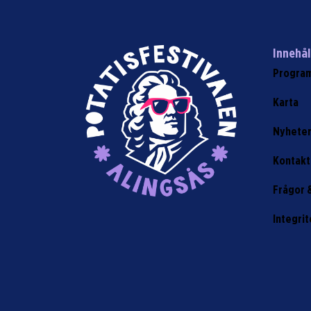
Innehål
Progra
Karta
Nyhete
Kontakt
Frågor 
Integrit