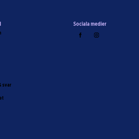
l
Sociala medier
m
r
& svar
et